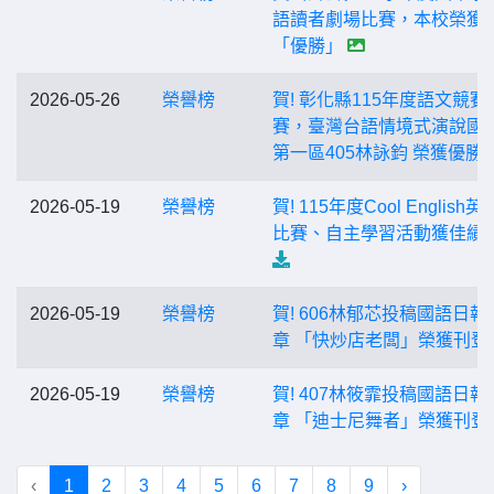
語讀者劇場比賽，本校榮獲
「優勝」
2026-05-26
榮譽榜
賀! 彰化縣115年度語文競賽
賽，臺灣台語情境式演說國
第一區405林詠鈞 榮獲優勝
2026-05-19
榮譽榜
賀! 115年度Cool English
比賽、自主學習活動獲佳績
2026-05-19
榮譽榜
賀! 606林郁芯投稿國語日報
章 「快炒店老闆」榮獲刊登
2026-05-19
榮譽榜
賀! 407林筱霏投稿國語日報
章 「迪士尼舞者」榮獲刊登
‹
1
2
3
4
5
6
7
8
9
›