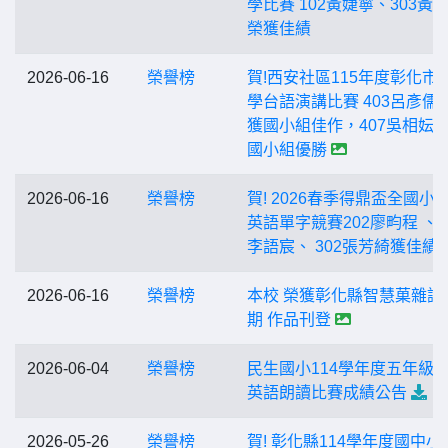
學比賽 102黃婕寧、303黃
榮獲佳績
2026-06-16
榮譽榜
賀!西安社區115年度彰化市
學台語演講比賽 403呂彥儒 
獲國小組佳作，407吳相妘 
國小組優勝
2026-06-16
榮譽榜
賀! 2026春季得鼎盃全國小
英語單字競賽202廖畇程 、 3
李語宸、 302張芳綺獲佳績
2026-06-16
榮譽榜
本校 榮獲彰化縣智慧菓雜誌1
期 作品刊登
2026-06-04
榮譽榜
民生國小114學年度五年級
英語朗讀比賽成績公告
2026-05-26
榮譽榜
賀! 彰化縣114學年度國中小