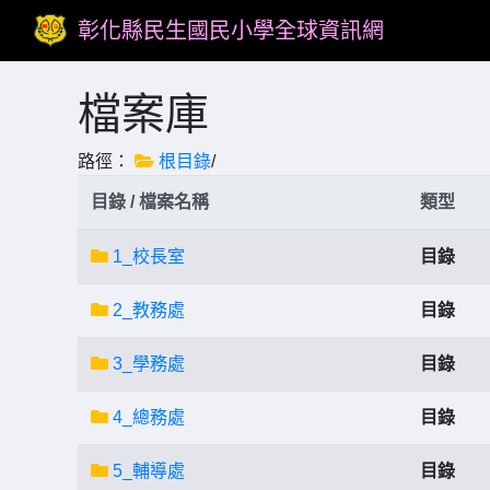
彰化縣民生國民小學全球資訊網
檔案庫
路徑：
根目錄
/
目錄 / 檔案名稱
類型
1_校長室
目錄
2_教務處
目錄
3_學務處
目錄
4_總務處
目錄
5_輔導處
目錄