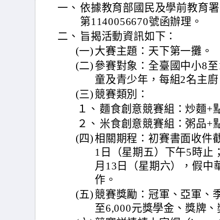
一、
依據教育部國民及學前教育署1
第1140056670號函辦理。
二、
旨揭活動資訊如下：
(一)
大賽主題：天下第一攤。
(二)
參賽對象：全臺國中小8至
童及青少年，每組2名主廚
(三)
競賽類別：
１、
麵食創意競賽組：炒麵+
２、
米食創意競賽組：粥品+
(四)
相關期程：初賽書面收件截止
1日（星期五）下午5時止；
月13日（星期六），假中
作。
(五)
競賽獎勵：冠軍、亞軍、季
至6,000元獎學金、獎牌