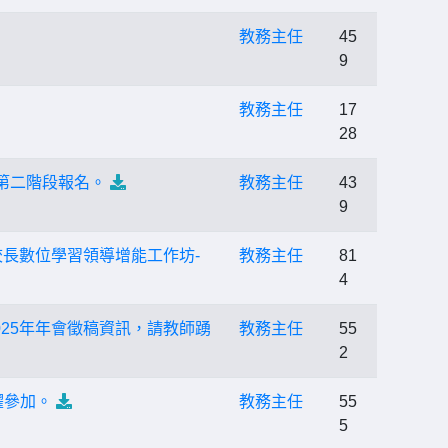
教務主任
45
9
教務主任
17
28
第二階段報名。
教務主任
43
9
校長數位學習領導增能工作坊-
教務主任
81
4
MEA)2025年年會徵稿資訊，請教師踴
教務主任
55
2
躍參加。
教務主任
55
5