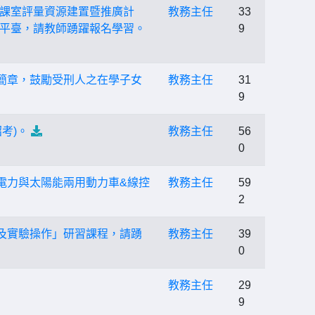
課室評量資源建置暨推廣計
教務主任
33
平臺，請教師踴躍報名學習。
9
簡章，鼓勵受刑人之在學子女
教務主任
31
9
考)。
教務主任
56
0
電力與太陽能兩用動力車&線控
教務主任
59
2
及實驗操作」研習課程，請踴
教務主任
39
0
教務主任
29
9