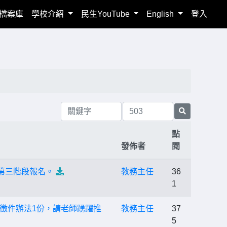
檔案庫
學校介紹
民生YouTube
English
登入
點
發佈者
閱
第三階段報名。
教務主任
36
1
徵件辦法1份，請老師踴躍推
教務主任
37
5