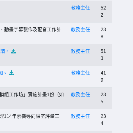
教務主任
52
2
通、動畫字幕製作及配音工作計
教務主任
23
8
申請。
教務主任
51
3
加。
教務主任
41
9
模組工作坊」實施計畫1份（如
教務主任
23
5
理114年素養導向課室評量工
教務主任
23
4