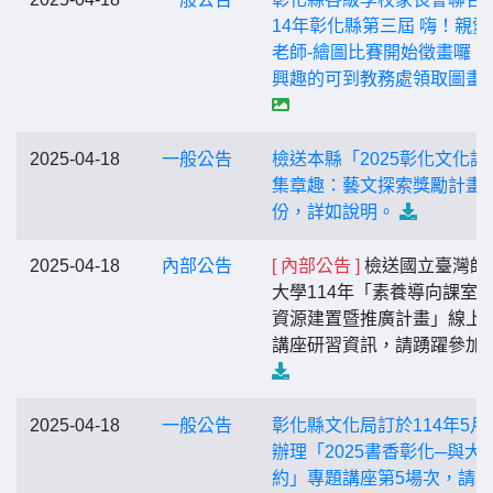
14年彰化縣第三屆 嗨！親愛
老師-繪圖比賽開始徵畫囉！
興趣的可到教務處領取圖畫
2025-04-18
一般公告
檢送本縣「2025彰化文化護
集章趣：藝文探索獎勵計畫
份，詳如說明。
2025-04-18
內部公告
[ 內部公告 ]
檢送國立臺灣師
大學114年「素養導向課室
資源建置暨推廣計畫」線上
講座研習資訊，請踴躍參加
2025-04-18
一般公告
彰化縣文化局訂於114年5月
辦理「2025書香彰化─與大
約」專題講座第5場次，請