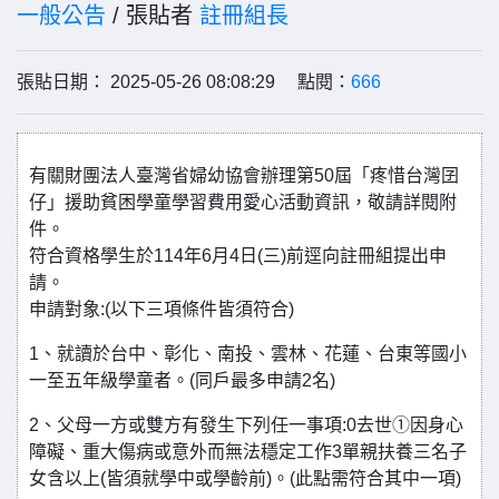
一般公告
/ 張貼者
註冊組長
張貼日期： 2025-05-26 08:08:29 點閱：
666
有關財團法人臺灣省婦幼協會辦理第50屆「疼惜台灣囝
仔」援助貧困學童學習費用愛心活動資訊，敬請詳閱附
件。
符合資格學生於114年6月4日(三)前逕向註冊組提出申
請。
申請對象:(以下三項條件皆須符合)
1、就讀於台中、彰化、南投、雲林、花蓮、台東等國小
一至五年級學童者。(同戶最多申請2名)
2、父母一方或雙方有發生下列任一事項:0去世①因身心
障礙、重大傷病或意外而無法穩定工作3單親扶養三名子
女含以上(皆須就學中或學齡前)。(此點需符合其中一項)