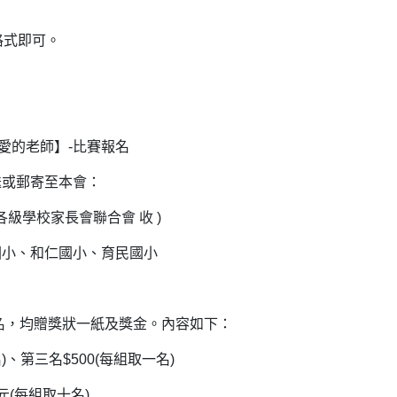
格式即可。
愛的老師】-比賽報名
送或郵寄至本會：
級學校家長會聯合會 收 )
國小、和仁國小、育民國小
名，均贈獎狀一紙及獎金。內容如下：
)、第三名$500(每組取一名)
0元(每組取十名)