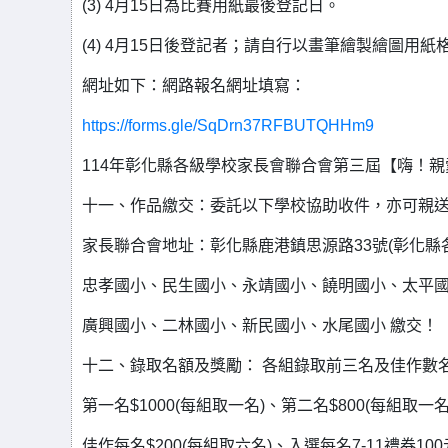
(3) 4月15日為比賽用紙最後登記日。
(4) 4月15日後登記者；請自行以畫筆繪製繪圖用紙
網址如下：網路報名網址填寫：
https://forms.gle/SqDrn37RFBUTQHHm9
114年彰化縣各級學校家長會聯合會第三屆【嗨！親
十一、作品繳交：委託以下學校協助收件，亦可親
家長聯合會地址：彰化縣鹿港鎮思源路33號(彰化縣各
忠孝國小、民生國小、永靖國小、饒明國小、太平
廣興國小、二林國小、新民國小、水尾國小 繳交！
十二、錄取名額及獎勵： 各組錄取前三名及佳作數
第一名$1000(每組取一名)、第二名$800(每組取一名
佳作每名$200(每組取六名)、入選每名7-11禮券10