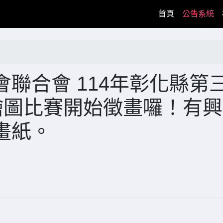
(current)
首頁
公告系統
聯合會 114年彰化縣第
繪圖比賽開始徵畫囉！有
畫紙。