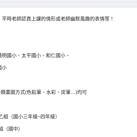
、平時老師認真上課的情形或老師幽默風趣的表情等！
饒明國小、太平國小、和仁國小、
國小
類畫圖方式(色鉛筆、水彩、炭筆…)均可
乙組（國小三年級~四年級）
組（國中）