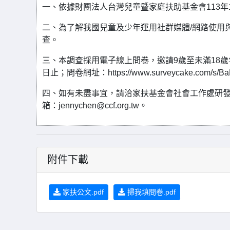
一、依據財團法人台灣兒童暨家庭扶助基金會113年12
二、為了解我國兒童及少年運用社群媒體/網路使用
查。
三、本調查採用電子線上問卷，邀請9歲至未滿18歲
日止；問卷網址：https://www.surveycake.com/
四、如有未盡事宜，請洽家扶基金會社會工作處研發組陳
箱：jennychen@ccf.org.tw。
附件下載
家扶公文.pdf
掃我填問卷.pdf