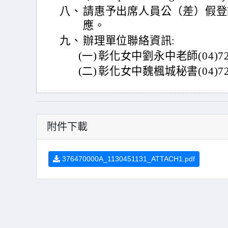
八、
請惠予出席人員公（差）假登
應。
九、
辦理單位聯絡資訊:
(一)
彰化女中劉永中老師(04)724
(二)
彰化女中魏楓城秘書(04)724
附件下載
376470000A_1130451131_ATTACH1.pdf