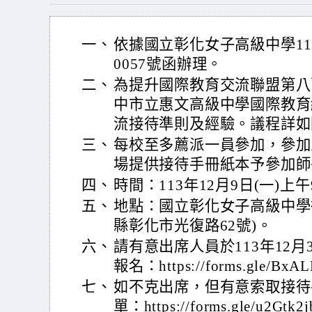
一、
依據國立彰化女子高級中學113年
0057號函辦理。
二、
為提升國際教育交流聯盟第八
中市立惠文高級中學國際教育
流接待準則及經驗。議程詳如
三、
每校至多薦派一員參加，參加
場提供接待手冊紙本予參加師
四、
時間：113年12月9日(一)上午
五、
地點：國立彰化女子高級中學
縣彰化市光復路62號)。
六、
請有意出席人員於113年12月
報名：https://forms.gle/BxA
七、
如不克出席，但有意索取接待
單：https://forms.gle/u2Gtk2