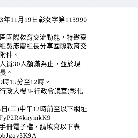
11月19日彰女字第113990
區國際教育交流動能，特邀臺
組吳彥慶組長分享國際教育交
附件。
人員30人額滿為止，並於現
長。
9時15分至12時。
行政大樓3F行政會議室(彰化
3日(二)中午12時前至以下網址
LFyP2R4knymkK9
手冊電子檔，請填寫以下表
jbbJgqy3K9A