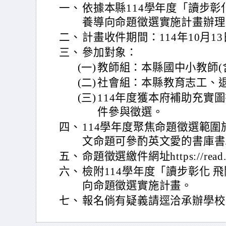
一、
依據本縣114學年度「讀步彰
養導向命題徵選實施計畫辦理
二、
計畫收件期間：114年10月13
三、
參加對象：
(一)
教師組：本縣國中小教師(
(二)
社會組：本縣教育志工、
(三)
114年度獲本府補助充實
件參與徵選。
四、
114學年度聚焦命題徵選範
文命題可參酌英文愛的書庫書
五、
命題徵選繳件網址https://read.ch
六、
檢附114學年度「讀步彰化 
向命題徵選實施計畫。
七、
報名倘有疑義請逕洽承辦學校