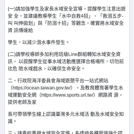
(一)請加強學生及家長水域安全宣導，提醒學生注意出遊
安 全，並建議教導學生「水中自救4招」、「救溺五步-
叫 叫伸拋划」與「防溺十招」等觀念，確實將水域安全
資 訊傳達給
學生，以減少溺水事件發生。
(二)請學校導師多加利用班級Line群組轉知水域安全資
訊， 以提醒學生從事水域活動應選擇合格場所，切勿前
往危 險水域戲水，以確保生命安全。
二、行政院海洋委員會海域遊憩平台一站式網站
（https://ocean.taiwan.gov.tw/），及教育體育署學生水
域運動安全網（https://www.sports.url.tw/）網路資 源，
提供老師及家
長可帶領學生線上認識臺灣多元水域活 動及水域安全知
識。
三、請貴校重視水域安全宣導，多透過各種管道強化提