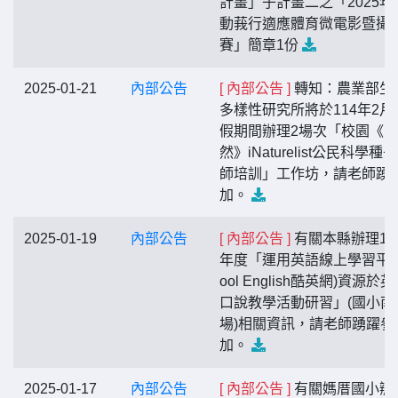
計畫」子計畫二之「2025年
動莪行適應體育微電影暨攝
賽」簡章1份
2025-01-21
內部公告
[ 內部公告 ]
轉知：農業部生
多樣性研究所將於114年2月
假期間辦理2場次「校園《
然》iNaturelist公民科學種
師培訓」工作坊，請老師踴
加。
2025-01-19
內部公告
[ 內部公告 ]
有關本縣辦理11
年度「運用英語線上學習平臺
ool English酷英網)資源於
口說教學活動研習」(國小南
場)相關資訊，請老師踴躍參
加。
2025-01-17
內部公告
[ 內部公告 ]
有關媽厝國小辦